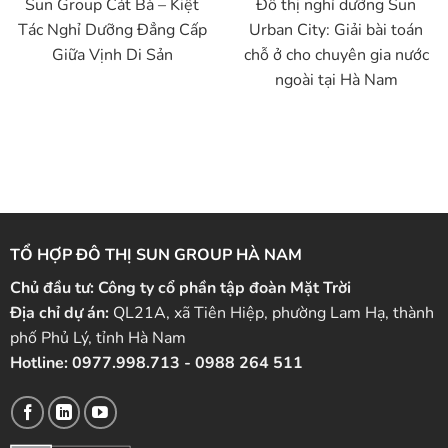
Sun Group Cát Bà – Kiệt
Đô thị nghỉ dưỡng Sun
Tác Nghỉ Dưỡng Đẳng Cấp
Urban City: Giải bài toán
Giữa Vịnh Di Sản
chỗ ở cho chuyên gia nước
ngoài tại Hà Nam
TỔ HỢP ĐÔ THỊ SUN GROUP HÀ NAM
Chủ đầu tư:
Công ty cổ phần tập đoàn Mặt Trời
Địa chỉ dự án:
QL21A, xã Tiên Hiệp, phường Lam Hạ, thành
phố Phủ Lý, tỉnh Hà Nam
Hotline:
0977.998.713
-
0988 264 511