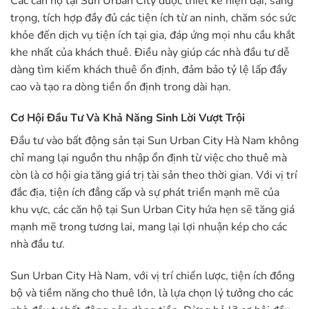
Các căn hộ tại Sun Urban City được thiết kế hiện đại, sang
trọng, tích hợp đầy đủ các tiện ích từ an ninh, chăm sóc sức
khỏe đến dịch vụ tiện ích tại gia, đáp ứng mọi nhu cầu khắt
khe nhất của khách thuê. Điều này giúp các nhà đầu tư dễ
dàng tìm kiếm khách thuê ổn định, đảm bảo tỷ lệ lấp đầy
cao và tạo ra dòng tiền ổn định trong dài hạn.
Cơ Hội Đầu Tư Và Khả Năng Sinh Lời Vượt Trội
Đầu tư vào bất động sản tại Sun Urban City Hà Nam không
chỉ mang lại nguồn thu nhập ổn định từ việc cho thuê mà
còn là cơ hội gia tăng giá trị tài sản theo thời gian. Với vị trí
đắc địa, tiện ích đẳng cấp và sự phát triển mạnh mẽ của
khu vực, các căn hộ tại Sun Urban City hứa hẹn sẽ tăng giá
mạnh mẽ trong tương lai, mang lại lợi nhuận kép cho các
nhà đầu tư.
Sun Urban City Hà Nam, với vị trí chiến lược, tiện ích đồng
bộ và tiềm năng cho thuê lớn, là lựa chọn lý tưởng cho các